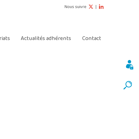
Nous suivre
|
© 2026 rComSanté - Tous droits réservés
riats
Actualités adhérents
Contact