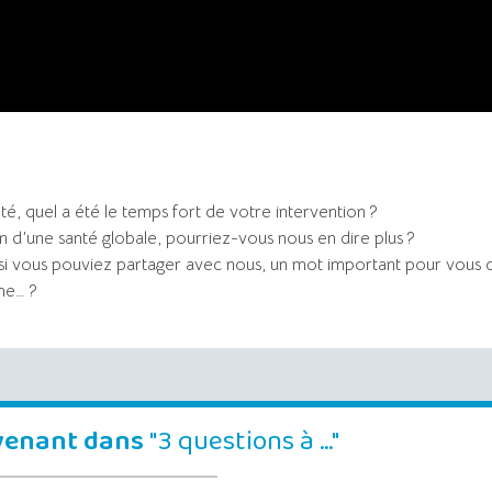
, quel a été le temps fort de votre intervention ?
n d’une santé globale, pourriez-vous nous en dire plus ?
 vous pouviez partager avec nous, un mot important pour vous q
me… ?
rvenant dans
"3 questions à …"