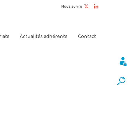
Nous suivre
|
© 2026 rComSanté - Tous droits réservés
riats
Actualités adhérents
Contact